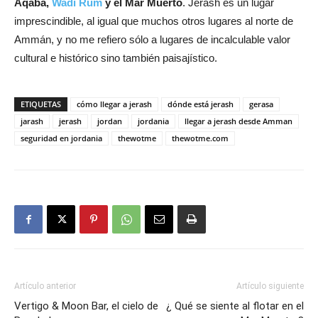
Aqaba,
Wadi Rum
y el Mar Muerto
. Jerash es un lugar
imprescindible, al igual que muchos otros lugares al norte de
Ammán, y no me refiero sólo a lugares de incalculable valor
cultural e histórico sino también paisajístico.
ETIQUETAS
cómo llegar a jerash
dónde está jerash
gerasa
jarash
jerash
jordan
jordania
llegar a jerash desde Amman
seguridad en jordania
thewotme
thewotme.com
Artículo anterior
Artículo siguiente
Vertigo & Moon Bar, el cielo de
¿ Qué se siente al flotar en el