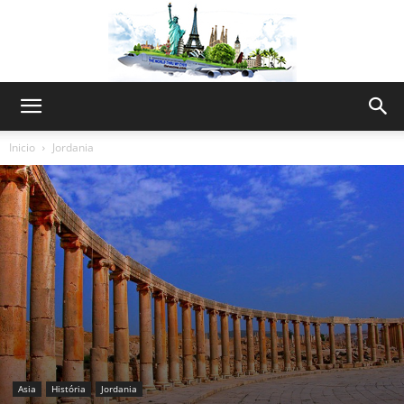
The
Inicio
Jordania
World
Thru
My
Asia
História
Jordania