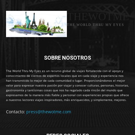
THEWOTME
THE WORLD THRU MY EYES
SOBRE NOSOTROS
The World Thru My Eyes es un recurso global de viajes fortalecida con el apoyo y
conocimiento de cientos de expertos locales que en cada viaje y experiencia nos
han transmitido lo mejor de cada comunidad o lugar. Proporcionándonos el mejor
valor para expresar nuestra pasión por viajar y conocer culturas, personas, historias,
gastronomía y tantísimas cosas que nos ha regalado cada rincón del mundo que
expresamos de la manera más fiable y personal con experiencias propias que ofrece
a nuestros lectores viajes inspiradores, más enriquecidos, y simplemente, mejores.
Contacto:
press@thewotme.com