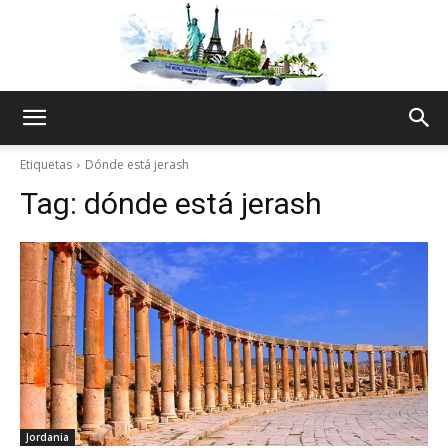
The
Etiquetas
Dónde está jerash
Tag:
dónde está jerash
World
Thru
My
Jordania