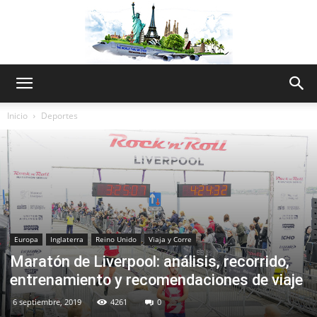
The
Inicio
Deportes
World
Thru
Europa
Inglaterra
Reino Unido
Viaja y Corre
Maratón de Liverpool: análisis, recorrido,
entrenamiento y recomendaciones de viaje
My
6 septiembre, 2019
4261
0