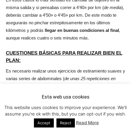
misma salida y si pensabas correr a 4’40» por km (
de media
),
deberás cambiar a 4’50» o 4’45» por km. De este modo te
asegurarás no pinchar estrepitosamente en los últimos
kilómetros y podrás
llegar en buenas condiciones al final
,
aunque realices cuatro o seis minutos más.
CUESTIONES BÁSICAS PARA REALIZAR BIEN EL
PLAN:
Es necesario realizar unos ejercicios de estiramiento suaves y
varias series de abdominales (
de unas 25 repeticiones en
cada uno
) después de cada entrenamiento, de ésta manera
relajaremos la tensión en la espalda y columna.
Esta web usa cookies
This website uses cookies to improve your experience. We'll
Los ritmos de los rodajes deben oscilar entre 6’00» y 5’00» por
assume you're ok with this, but you can opt-out if you wish.
km en las semanas en las que hay cuestas y muchas pesas.
Read More
Accept
Reject
En las semanas centrales del plan serían de 5’45» a 4’50» y