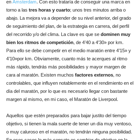
en
Ámsterdam
. Con esto trataría de conseguir una marca en
torno a las
tres horas y cuarto
; unos tres minutos arriba o
abajo. La mejora va a depender de su nivel anterior, del grado
de seguimiento del plan, de la estrategia en carrera, del perfil
del recorrido y/o del clima. La clave es que se
dominen muy
bien los ritmos de competición
, de 4’40 a 4’30» por km.
Para ello se debe competir en el medio maratón entre 4’15» y
4’10»por km. Obviamente, cuanto más te acerques al ritmo
más rápido, tendrás más posibilidades y mayor margen de
cara al maratón. Existen muchos
factores externos
, no
controlables, que influyen notablemente en el rendimiento en el
día del maratón, por lo que es necesario llegar con bastante
margen al mismo, en mi caso, el Maratón de Liverpool.
Aquellos que estén preparados para bajar justito del tiempo
objetivo, si tienen la mala suerte de tener un día muy ventoso,
o muy caluroso en el maratón, no tendrán ninguna posibilidad.
En esos casos lo más sensato es cambiar de objetivo en la