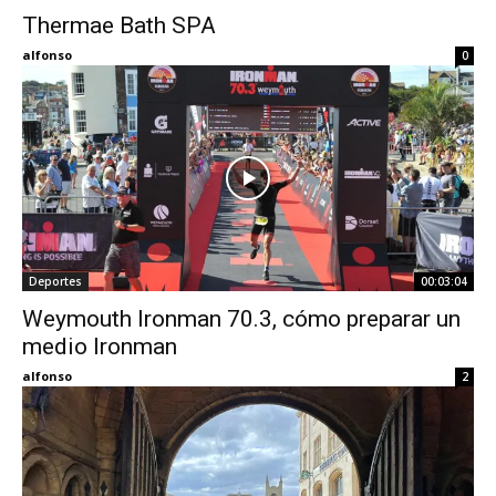
Thermae Bath SPA
Eyes
alfonso
0
Deportes
00:03:04
Weymouth Ironman 70.3, cómo preparar un
medio Ironman
alfonso
2