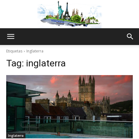
The
Etiquetas
Inglaterra
Tag:
inglaterra
World
Thru
My
Inglaterra