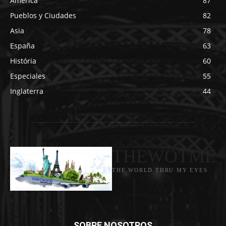
América
87
Pueblos y Ciudades
82
Asia
78
España
63
História
60
Especiales
55
Inglaterra
44
THEWOTME
THE WORLD THRU MY EYES
SOBRE NOSOTROS