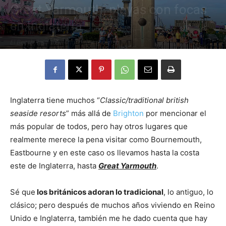
Great Yarmouth, playas con focas
en Inglaterra
Eyes
El Beach Resort Victoriano de Inglaterra
28 octubre, 2021
34881
0
Inglaterra tiene muchos “
Classic/traditional british
seaside resorts
” más allá de
Brighton
por mencionar el
más popular de todos, pero hay otros lugares que
realmente merece la pena visitar como Bournemouth,
Eastbourne y en este caso os llevamos hasta la costa
este de Inglaterra, hasta
Great Yarmouth
.
Sé que
los británicos adoran lo tradicional
, lo antiguo, lo
clásico; pero después de muchos años viviendo en Reino
Unido e Inglaterra, también me he dado cuenta que hay