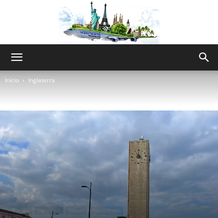
The
Inicio
Inglaterra
World
Thru
My
Europa
Inglaterra
Playas
Reino Unido