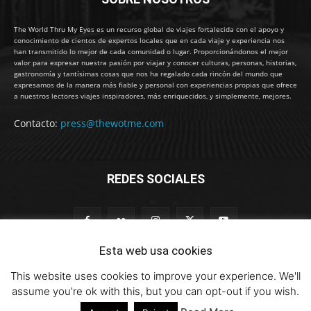
The World Thru My Eyes es un recurso global de viajes fortalecida con el apoyo y
conocimiento de cientos de expertos locales que en cada viaje y experiencia nos
han transmitido lo mejor de cada comunidad o lugar. Proporcionándonos el mejor
valor para expresar nuestra pasión por viajar y conocer culturas, personas, historias,
gastronomía y tantísimas cosas que nos ha regalado cada rincón del mundo que
expresamos de la manera más fiable y personal con experiencias propias que ofrece
a nuestros lectores viajes inspiradores, más enriquecidos, y simplemente, mejores.
Contacto:
press@thewotme.com
REDES SOCIALES
Esta web usa cookies
This website uses cookies to improve your experience. We'll
© 2011-2023 The World Thru My Eyes - Travel Magazine (Versión 4.0)
assume you're ok with this, but you can opt-out if you wish.