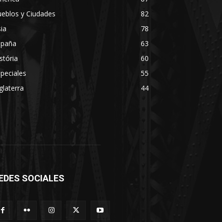
eblos y Ciudades
82
ia
78
spaña
63
stória
60
peciales
55
glaterra
44
EDES SOCIALES