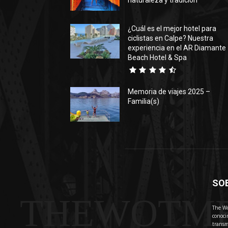
naturaleza y tradición
¿Cuál es el mejor hotel para
ciclistas en Calpe? Nuestra
experiencia en el AR Diamante
Beach Hotel & Spa
Memoria de viajes 2025 –
Familia(s)
SO
THEWOTM
The Wo
conoci
transm