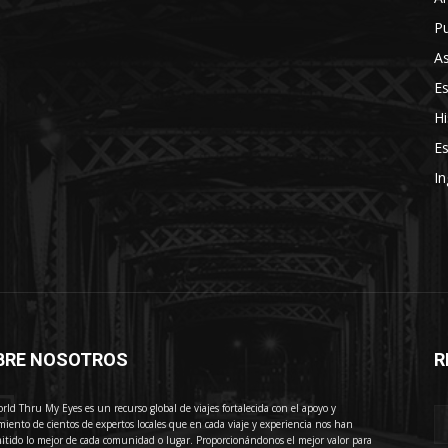
Pu
As
E
Hi
Es
In
BRE NOSOTROS
R
E
rld Thru My Eyes es un recurso global de viajes fortalecida con el apoyo y
miento de cientos de expertos locales que en cada viaje y experiencia nos han
itido lo mejor de cada comunidad o lugar. Proporcionándonos el mejor valor para