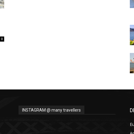
Thru
0
My
Eyes
D
INSTAGRAM @ many travellers
E
A