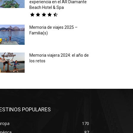
experiencia en el AR Diamante
Beach Hotel & Spa
Memoria de viajes 2025 –
Familia(s)
Memoria viajera 2024: el año de
los retos
ESTINOS POPULARES
uropa
170
mérica
87