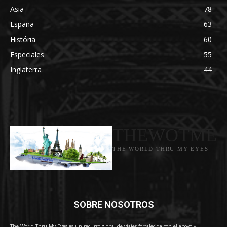
Asia
78
España
63
História
60
Especiales
55
Inglaterra
44
THEWOTME
THE WORLD THRU MY EYES
SOBRE NOSOTROS
The World Thru My Eyes es un recurso global de viajes fortalecida con el apoyo y