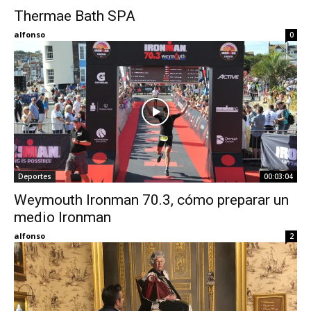
Thermae Bath SPA
Eyes
alfonso
0
Deportes
00:03:04
Weymouth Ironman 70.3, cómo preparar un
medio Ironman
alfonso
2