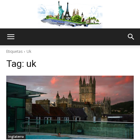
The
Etiquetas
Uk
Tag:
uk
World
Thru
My
Inglaterra