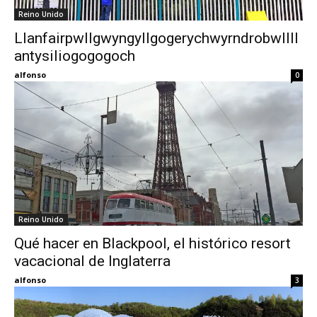
Reino Unido
Llanfairpwllgwyngyllgogerychwyrndrobwllll
antysiliogogogoch
alfonso
0
Reino Unido
Qué hacer en Blackpool, el histórico resort
vacacional de Inglaterra
alfonso
3