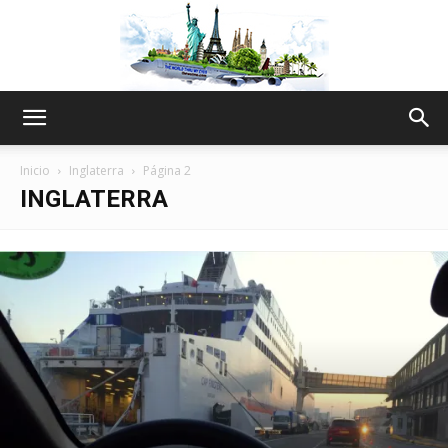
The
Inicio
Inglaterra
Página 2
INGLATERRA
World
Thru
My