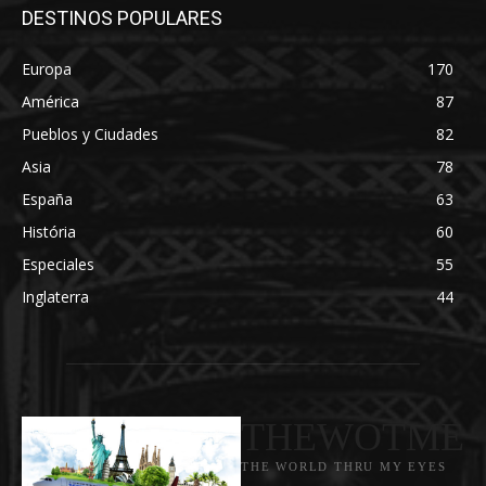
DESTINOS POPULARES
Europa
170
América
87
Pueblos y Ciudades
82
Asia
78
España
63
História
60
Especiales
55
Inglaterra
44
THEWOTME
THE WORLD THRU MY EYES