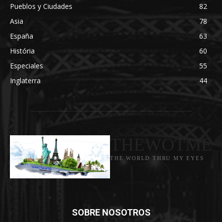
Pueblos y Ciudades
82
Asia
78
España
63
História
60
Especiales
55
Inglaterra
44
THEWOTME
THE WORLD THRU MY EYES
SOBRE NOSOTROS