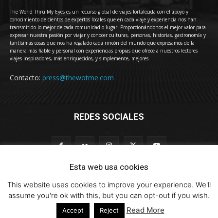
The World Thru My Eyes es un recurso global de viajes fortalecida con el apoyo y
conocimiento de cientos de expertos locales que en cada viaje y experiencia nos han
transmitido lo mejor de cada comunidad o lugar. Proporcionándonos el mejor valor para
expresar nuestra pasión por viajar y conocer culturas, personas, historias, gastronomía y
tantísimas cosas que nos ha regalado cada rincón del mundo que expresamos de la
manera más fiable y personal con experiencias propias que ofrece a nuestros lectores
viajes inspiradores, más enriquecidos, y simplemente, mejores.
Contacto:
press@thewotme.com
REDES SOCIALES
Esta web usa cookies
This website uses cookies to improve your experience. We'll
© 2011-2023 The World Thru My Eyes - Travel Magazine (Versión 4.0)
assume you're ok with this, but you can opt-out if you wish.
Read More
Accept
Reject
HOME
thewotme@TV
Sobre Nosotros
Contacto