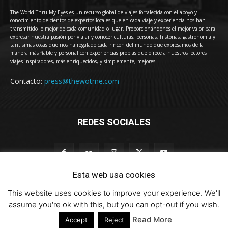
The World Thru My Eyes es un recurso global de viajes fortalecida con el apoyo y
conocimiento de cientos de expertos locales que en cada viaje y experiencia nos han
transmitido lo mejor de cada comunidad o lugar. Proporcionándonos el mejor valor para
expresar nuestra pasión por viajar y conocer culturas, personas, historias, gastronomía y
tantísimas cosas que nos ha regalado cada rincón del mundo que expresamos de la
manera más fiable y personal con experiencias propias que ofrece a nuestros lectores
viajes inspiradores, más enriquecidos, y simplemente, mejores.
Contacto:
press@thewotme.com
REDES SOCIALES
Esta web usa cookies
This website uses cookies to improve your experience. We'll
© 2011-2023 The World Thru My Eyes - Travel Magazine (Versión 4.0)
assume you're ok with this, but you can opt-out if you wish.
Read More
Accept
Reject
HOME
thewotme@TV
Sobre Nosotros
Contacto