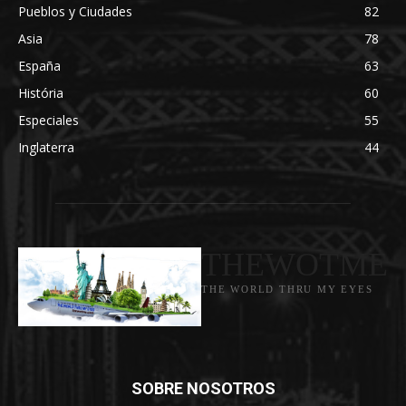
Pueblos y Ciudades
82
Asia
78
España
63
História
60
Especiales
55
Inglaterra
44
THEWOTME
THE WORLD THRU MY EYES
SOBRE NOSOTROS