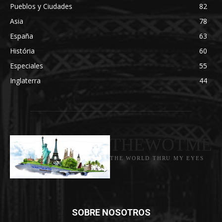
Pueblos y Ciudades
82
Asia
78
España
63
História
60
Especiales
55
Inglaterra
44
THEWOTME
THE WORLD THRU MY EYES
SOBRE NOSOTROS