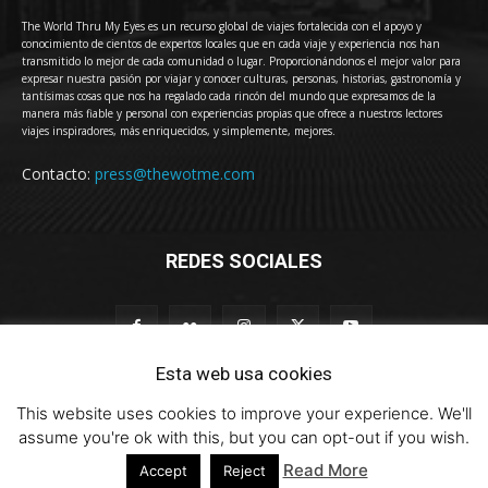
The World Thru My Eyes es un recurso global de viajes fortalecida con el apoyo y
conocimiento de cientos de expertos locales que en cada viaje y experiencia nos han
transmitido lo mejor de cada comunidad o lugar. Proporcionándonos el mejor valor para
expresar nuestra pasión por viajar y conocer culturas, personas, historias, gastronomía y
tantísimas cosas que nos ha regalado cada rincón del mundo que expresamos de la
manera más fiable y personal con experiencias propias que ofrece a nuestros lectores
viajes inspiradores, más enriquecidos, y simplemente, mejores.
Contacto:
press@thewotme.com
REDES SOCIALES
Esta web usa cookies
This website uses cookies to improve your experience. We'll
© 2011-2023 The World Thru My Eyes - Travel Magazine (Versión 4.0)
assume you're ok with this, but you can opt-out if you wish.
Read More
Accept
Reject
HOME
thewotme@TV
Sobre Nosotros
Contacto