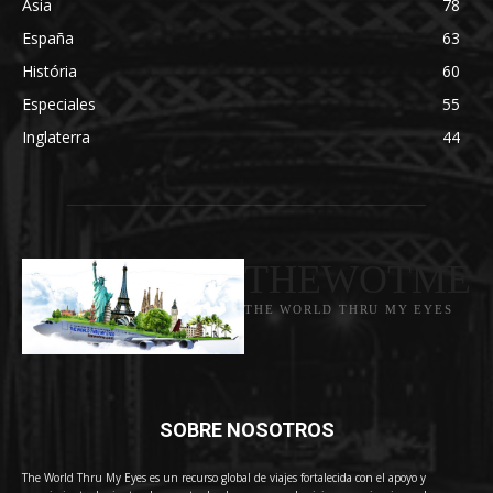
Asia
78
España
63
História
60
Especiales
55
Inglaterra
44
THEWOTME
THE WORLD THRU MY EYES
SOBRE NOSOTROS
The World Thru My Eyes es un recurso global de viajes fortalecida con el apoyo y