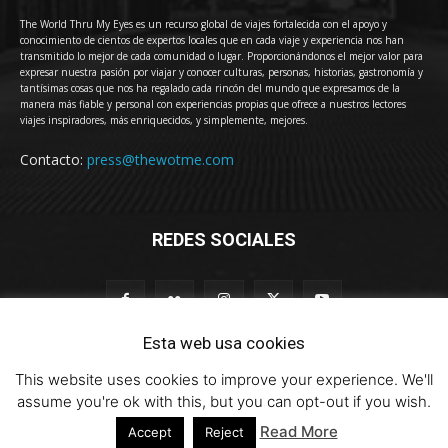
The World Thru My Eyes es un recurso global de viajes fortalecida con el apoyo y
conocimiento de cientos de expertos locales que en cada viaje y experiencia nos han
transmitido lo mejor de cada comunidad o lugar. Proporcionándonos el mejor valor para
expresar nuestra pasión por viajar y conocer culturas, personas, historias, gastronomía y
tantísimas cosas que nos ha regalado cada rincón del mundo que expresamos de la
manera más fiable y personal con experiencias propias que ofrece a nuestros lectores
viajes inspiradores, más enriquecidos, y simplemente, mejores.
Contacto:
press@thewotme.com
REDES SOCIALES
Esta web usa cookies
This website uses cookies to improve your experience. We'll
© 2011-2023 The World Thru My Eyes - Travel Magazine (Versión 4.0)
assume you're ok with this, but you can opt-out if you wish.
Read More
Accept
Reject
HOME
thewotme@TV
Sobre Nosotros
Contacto