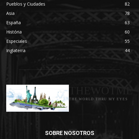
Pueblos y Ciudades
82
Asia
78
España
63
História
60
Especiales
55
Inglaterra
44
THEWOTME
THE WORLD THRU MY EYES
SOBRE NOSOTROS