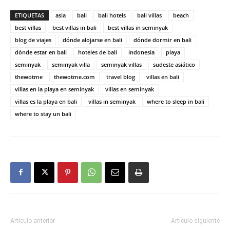
ETIQUETAS
asia
bali
bali hotels
bali villas
beach
best villas
best villas in bali
best villas in seminyak
blog de viajes
dónde alojarse en bali
dónde dormir en bali
dónde estar en bali
hoteles de bali
indonesia
playa
seminyak
seminyak villa
seminyak villas
sudeste asiático
thewotme
thewotme.com
travel blog
villas en bali
villas en la playa en seminyak
villas en seminyak
villas es la playa en bali
villas in seminyak
where to sleep in bali
where to stay un bali
Artículo anterior
Artículo siguiente