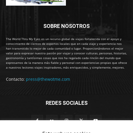
SOBRE NOSOTROS
The World Thru My Eyes es un recurso global de viajes fortalecida con el apoyo y
conocimiento de cientos de expertos locales que en cada viaje y experiencia nos
han transmitido lo mejor de cada comunidad o lugar. Proporcionándonos el mejor
valor para expresar nuestra pasión por viajar y conocer culturas, personas, historias,
gastronomía y tantísimas cosas que nos ha regalado cada rincón del mundo que
expresamos de la manera más fiable y personal con experiencias propias que ofrece
a nuestros lectores viajes inspiradores, más enriquecidos, y simplemente, mejores.
Contacto:
press@thewotme.com
REDES SOCIALES