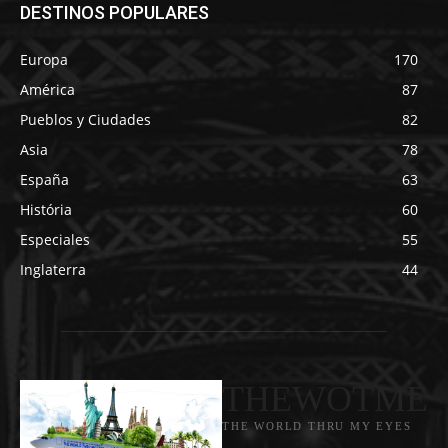
DESTINOS POPULARES
Europa
170
América
87
Pueblos y Ciudades
82
Asia
78
España
63
História
60
Especiales
55
Inglaterra
44
THEWOTME
THE WORLD THRU MY EYES