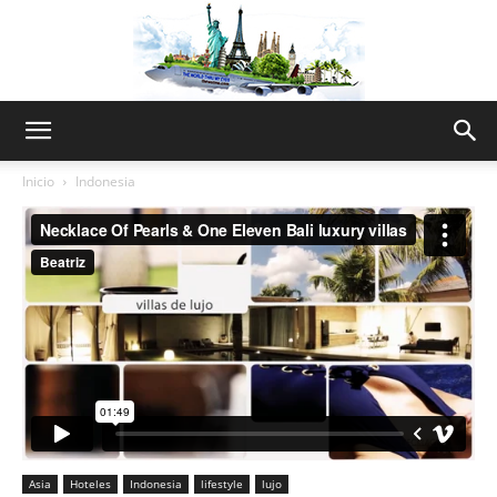
The
Inicio
Indonesia
World
Thru
My
Asia
Hoteles
Indonesia
lifestyle
lujo