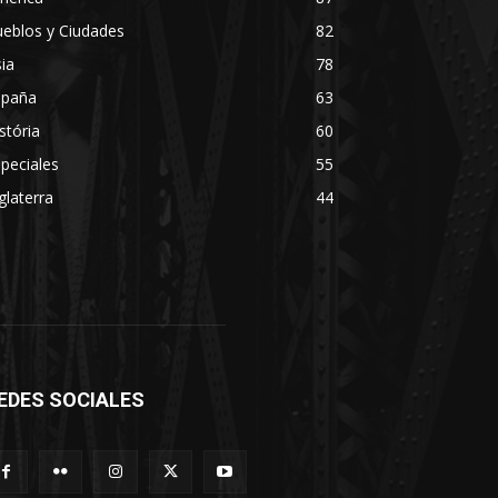
eblos y Ciudades
82
ia
78
spaña
63
stória
60
peciales
55
glaterra
44
EDES SOCIALES