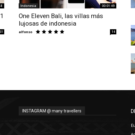
Thru
58
Indonesia
00:01:49
21
One Eleven Bali, las villas más
lujosas de indonesia
61
alfonso
14
My
Eyes
D
INSTAGRAM @ many travellers
E
A