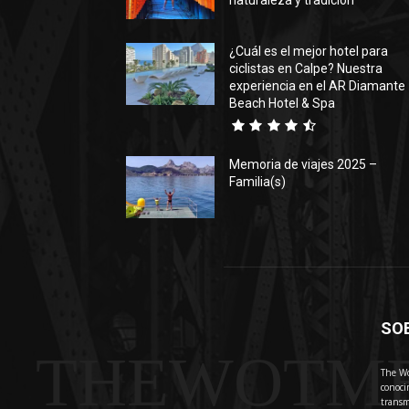
naturaleza y tradición
¿Cuál es el mejor hotel para
ciclistas en Calpe? Nuestra
experiencia en el AR Diamante
Beach Hotel & Spa
Memoria de viajes 2025 –
Familia(s)
SO
THEWOTM
The Wo
conoci
transm