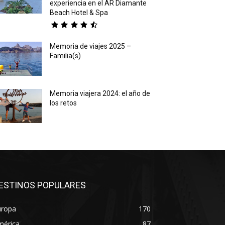
experiencia en el AR Diamante
Beach Hotel & Spa
Memoria de viajes 2025 –
Familia(s)
Memoria viajera 2024: el año de
los retos
ESTINOS POPULARES
uropa
170
mérica
87