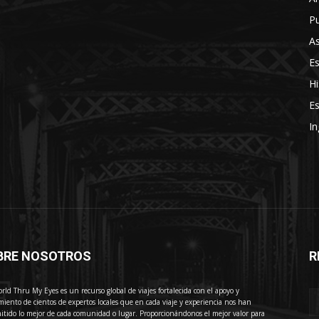
Pu
As
E
Hi
Es
In
BRE NOSOTROS
R
E
rld Thru My Eyes es un recurso global de viajes fortalecida con el apoyo y
miento de cientos de expertos locales que en cada viaje y experiencia nos han
itido lo mejor de cada comunidad o lugar. Proporcionándonos el mejor valor para