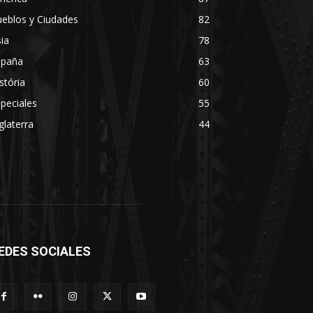
eblos y Ciudades
82
ia
78
spaña
63
stória
60
peciales
55
glaterra
44
EDES SOCIALES