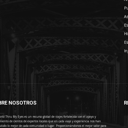
Pu
As
E
Hi
Es
In
BRE NOSOTROS
R
E
rld Thru My Eyes es un recurso global de viajes fortalecida con el apoyo y
miento de cientos de expertos locales que en cada viaje y experiencia nos han
itido lo mejor de cada comunidad o lugar. Proporcionándonos el mejor valor para