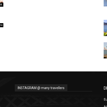
Thru
49
14
My
Eyes
D
INSTAGRAM @ many travellers
E
A