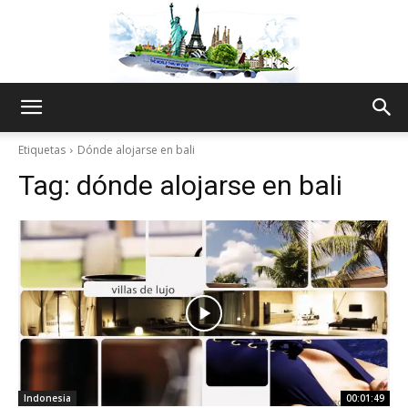
The
Etiquetas
Dónde alojarse en bali
Tag:
dónde alojarse en bali
World
Thru
My
Indonesia
00:01:49