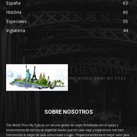
España
63
História
60
Especiales
55
Inglaterra
44
THEWOTME
THE WORLD THRU MY EYES
SOBRE NOSOTROS
The World Thru My Eyes es un recurso global de viajes fortalecida con el apoyo y
conocimiento de cientos de expertos locales que en cada viaje y experiencia nos han
transmitido lo mejor de cada comunidad o lugar. Proporcionándonos el mejor valor para