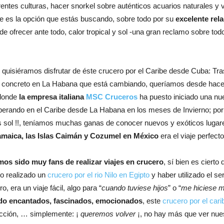
entes culturas, hacer snorkel sobre auténticos acuarios naturales y vi
ibe es la opción que estás buscando, sobre todo por su
excelente rel
 ofrecer ante todo, calor tropical y sol -una gran reclamo sobre todo
quisiéramos disfrutar de éste crucero por el Caribe desde Cuba: Tras
 concreto en La Habana que está cambiando, queríamos desde hace t
 donde
la empresa italiana
MSC Cruceros
ha puesto iniciado una nu
ando en el Caribe desde La Habana en los meses de Invierno; por ot
sol !!, teníamos muchas ganas de conocer nuevos y exóticos lugares
maica, las Islas Caimán y Cozumel en México
era el viaje perfec
os sido muy fans de realizar viajes en crucero
, sí bien es ciert
so realizado un
crucero por el rio Nilo en Egipto
y haber utilizado el se
 era un viaje fácil, algo para “
cuando tuviese hijos
” o “
me hiciese 
o encantados, fascinados, emocionados
, este
crucero por el cari
facción, … simplemente: ¡
queremos volver
¡, no hay más que ver nue