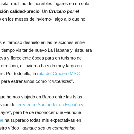
sitar multitud de increíbles lugares en un sólo
ación calidad-precio
. Un
Crucero por el
 en los meses de invierno-, algo a lo que no
 el famoso deshielo en las relaciones entre
iempo visitar de nuevo La Habana y, ésta, era
eva y floreciente época para en turismo de
ro lado, el invierno ha sido muy largo en
. Por todo ello, la
ruta del Crucero MSC
to para estrenarnos como “
cruceristas
”.
o que hemos viajado en Barco entre las Islas
rvicio de
ferry entre Santander en España y
mayor
”, pero he de reconocer que –aunque
be
ha superado todas mis expectativas en
stro vídeo –
aunque sea un comprimido