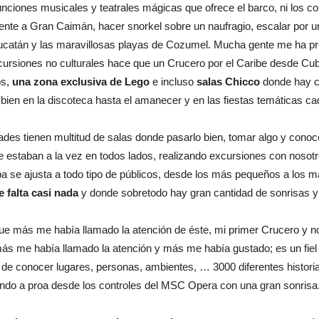
funciones musicales y teatrales mágicas que ofrece el barco, ni los c
ente a Gran Caimán, hacer snorkel sobre un naufragio, escalar por 
Yucatán y las maravillosas playas de Cozumel. Mucha gente me ha p
xcursiones no culturales hace que un Crucero por el Caribe desde Cuba
os,
una zona exclusiva de Lego
e incluso
salas Chicco
donde hay c
 bien en la discoteca hasta el amanecer y en las fiestas temáticas c
dades tienen multitud de salas donde pasarlo bien, tomar algo y cono
 estaban a la vez en todos lados, realizando excursiones con nosot
a se ajusta a todo tipo de públicos, desde los más pequeños a los m
e falta casi nada
y donde sobretodo hay gran cantidad de sonrisas y 
ue más me había llamado la atención de éste, mi primer Crucero y no
 más me había llamado la atención y más me había gustado; es un fiel r
 de conocer lugares, personas, ambientes, … 3000 diferentes histori
rando a proa desde los controles del MSC Opera con una gran sonrisa