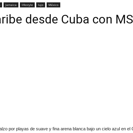
n
Jamaica
lifestyle
lujo
México
Caribe desde Cuba con M
o por playas de suave y fina arena blanca bajo un cielo azul en el Ca