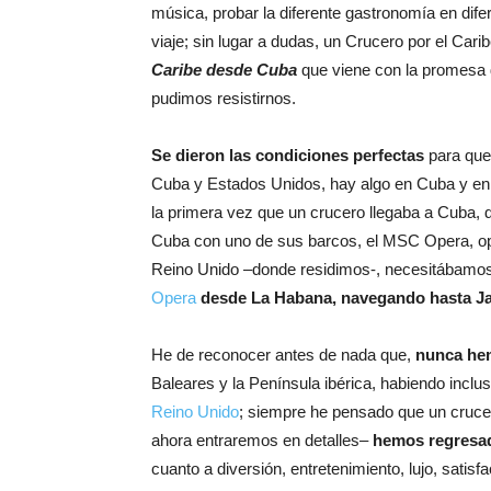
música, probar la diferente gastronomía en difer
viaje; sin lugar a dudas, un Crucero por el Car
Caribe desde Cuba
que viene con la promesa de
pudimos resistirnos.
Se dieron las condiciones perfectas
para que 
Cuba y Estados Unidos, hay algo en Cuba y en
la primera vez que un crucero llegaba a Cuba,
Cuba con uno de sus barcos, el MSC Opera, oper
Reino Unido –donde residimos-, necesitábamos 
Opera
desde La Habana, navegando hasta Ja
He de reconocer antes de nada que,
nunca hem
Baleares y la Península ibérica, habiendo inclu
Reino Unido
; siempre he pensado que un crucero,
ahora entraremos en detalles–
hemos regresad
cuanto a diversión, entretenimiento, lujo, satis