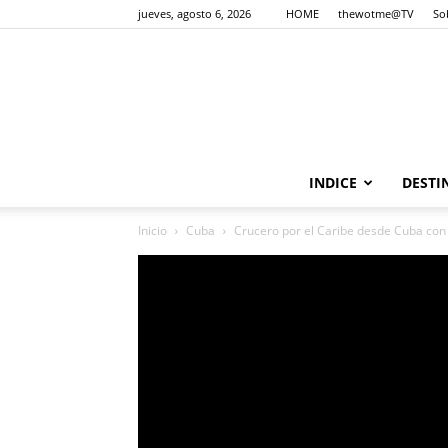
jueves, agosto 6, 2026
HOME
thewotme@TV
So
INDICE
DESTI
Inicio
Cuba
Crucero por el Caribe desde Cuba co