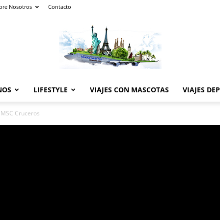
bre Nosotros
Contacto
NOS
LIFESTYLE
VIAJES CON MASCOTAS
VIAJES DE
The
n MSC Cruceros
World