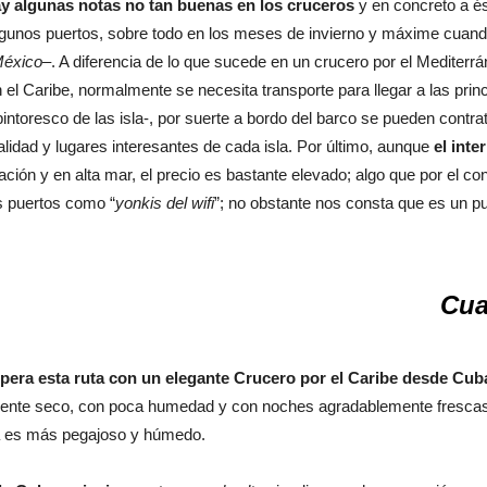
y algunas notas no tan buenas en los cruceros
y en concreto a é
gunos puertos, sobre todo en los meses de invierno y máxime cuand
México
–. A diferencia de lo que sucede en un crucero por el Mediterrá
 el Caribe, normalmente se necesita transporte para llegar a las prin
pintoresco de las isla-, por suerte a bordo del barco se pueden contr
ealidad y lugares interesantes de cada isla. Por último, aunque
el inte
ación y en alta mar, el precio es bastante elevado; algo que por el con
s puertos como “
yonkis del wifi
”; no obstante nos consta que es un pu
Cua
era esta ruta con un elegante Crucero por el Caribe desde Cub
mente seco, con poca humedad y con noches agradablemente frescas; 
ma es más pegajoso y húmedo.