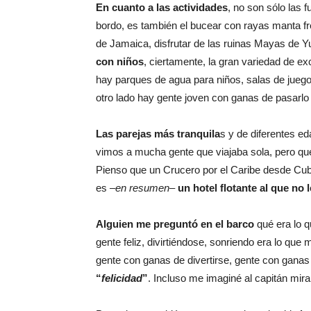
En cuanto a las actividades
, no son sólo las 
bordo, es también el bucear con rayas manta fr
de Jamaica, disfrutar de las ruinas Mayas de 
con niños
, ciertamente, la gran variedad de e
hay parques de agua para niños, salas de jueg
otro lado hay gente joven con ganas de pasarlo
Las parejas más tranquila
s y de diferentes e
vimos a mucha gente que viajaba sola, pero que
Pienso que un Crucero por el Caribe desde Cub
es –
en resumen
–
un hotel flotante al que no l
Alguien me preguntó en el barco
qué era lo q
gente feliz, divirtiéndose, sonriendo era lo que
gente con ganas de divertirse, gente con ganas
“
felicidad
”
. Incluso me imaginé al capitán mi