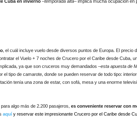
de Cuba
en invierno
–
temporada alta
– implica mucha ocupación en p
io
, el cuál incluye vuelo desde diversos puntos de Europa. El preci
ontratar el Vuelo + 7 noches de Crucero por el Caribe desde Cuba, un
complicada, ya que son cruceros muy demandados –
esta apuesta de 
el tipo de camarote, donde se pueden reservar de todo tipo: interior
ación tenía una zona de estar, con sofá, mesa y una enorme televisió
 para algo más de 2.200 pasajeros,
es conveniente reservar con m
os
aquí
y reservar este impresionante Crucero por el Caribe desde C