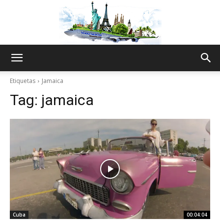
The
Etiquetas
Jamaica
Tag:
jamaica
World
Thru
My
Cuba
00:04:04