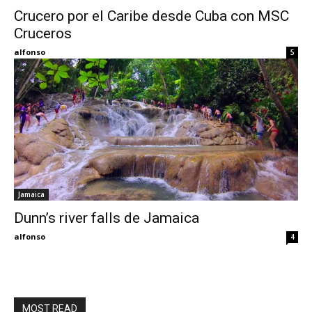
Crucero por el Caribe desde Cuba con MSC
Cruceros
Eyes
alfonso
5
Jamaica
Dunn’s river falls de Jamaica
alfonso
4
MOST READ