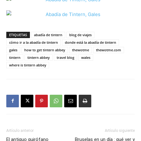
ETIQUETAS
abadía de tintern
blog de viajes
cómo ir a la abadía de tintern
donde está la abadía de tintern
gales
how to get tintern abbey
thewotme
thewotme.com
tintern
tintern abbey
travel blog
wales
where is tintern abbey
Artículo anterior
Artículo siguiente
El antiguo quirófano
Bruselas en un día : qué ver y