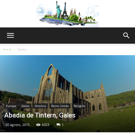
The
Inicio
Gales
World
Thru
Europa
Gales
História
Reino Unido
Religión
Abadía de Tintern, Gales
My
20 agosto, 2015
6323
1