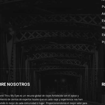
Pu
As
E
Hi
Es
In
BRE NOSOTROS
R
E
rld Thru My Eyes es un recurso global de viajes fortalecida con el apoyo y
miento de cientos de expertos locales que en cada viaje y experiencia nos han
itido lo mejor de cada comunidad o lugar. Proporcionándonos el mejor valor para