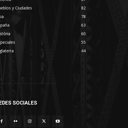
eblos y Ciudades
82
ia
78
spaña
63
stória
60
peciales
55
glaterra
44
EDES SOCIALES