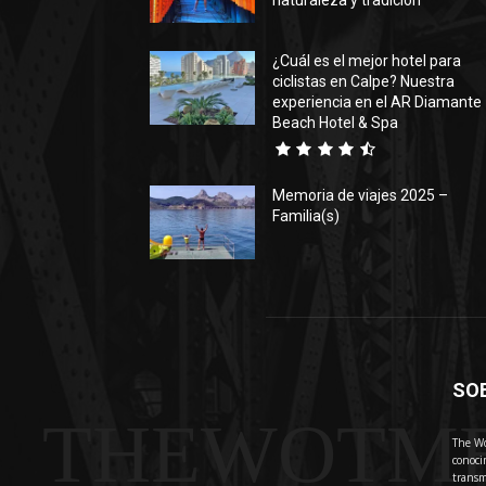
naturaleza y tradición
¿Cuál es el mejor hotel para
ciclistas en Calpe? Nuestra
experiencia en el AR Diamante
Beach Hotel & Spa
Memoria de viajes 2025 –
Familia(s)
SO
THEWOTM
The Wo
conoci
transm