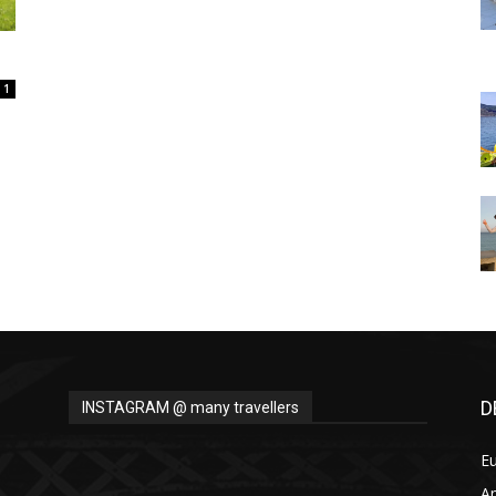
Thru
1
My
Eyes
D
INSTAGRAM @ many travellers
E
A