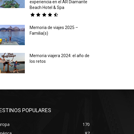
experiencia en el AR Diamante
Beach Hotel & Spa
Memoria de viajes 2025 –
Familia(s)
Memoria viajera 2024: el año de
los retos
ESTINOS POPULARES
uropa
170
mérica
87