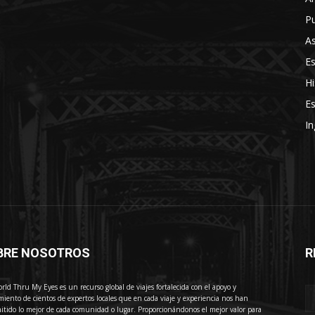
Pu
As
E
Hi
Es
In
BRE NOSOTROS
R
E
rld Thru My Eyes es un recurso global de viajes fortalecida con el apoyo y
miento de cientos de expertos locales que en cada viaje y experiencia nos han
itido lo mejor de cada comunidad o lugar. Proporcionándonos el mejor valor para