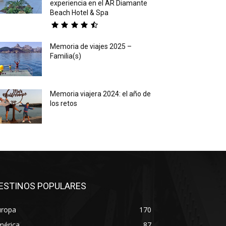
experiencia en el AR Diamante
Beach Hotel & Spa
Memoria de viajes 2025 –
Familia(s)
Memoria viajera 2024: el año de
los retos
ESTINOS POPULARES
uropa
170
mérica
87