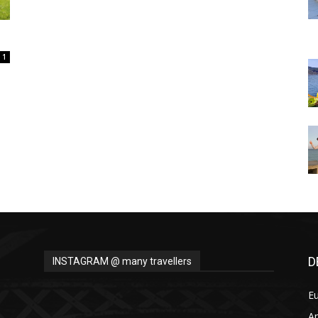
Thru
1
My
Eyes
D
INSTAGRAM @ many travellers
E
A