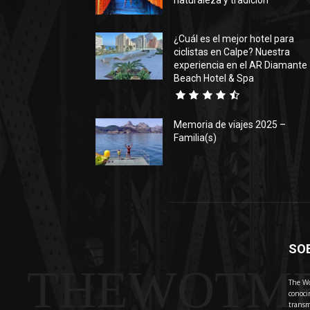
naturaleza y tradición
¿Cuál es el mejor hotel para
ciclistas en Calpe? Nuestra
experiencia en el AR Diamante
Beach Hotel & Spa
Memoria de viajes 2025 –
Familia(s)
SO
THEWOTM
The Wo
conoci
transm