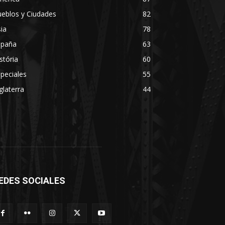
eblos y Ciudades
82
ia
78
spaña
63
stória
60
peciales
55
glaterra
44
EDES SOCIALES