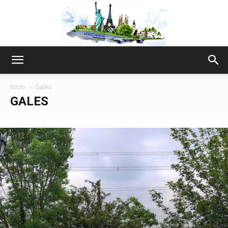
The
Inicio
Gales
GALES
World
Thru
My