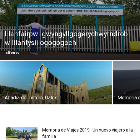
Eyes
Llanfairpwllgwyngyllgogerychwyrndrob
wllllantysiliogogogoch
alfonso
Abadía de Tintern, Gales
Memoria d
Memoria de Viajes 2019 : Un nuevo viajero a la
familia