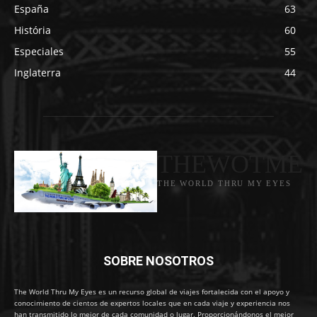
España
63
História
60
Especiales
55
Inglaterra
44
THEWOTME
THE WORLD THRU MY EYES
SOBRE NOSOTROS
The World Thru My Eyes es un recurso global de viajes fortalecida con el apoyo y
conocimiento de cientos de expertos locales que en cada viaje y experiencia nos
han transmitido lo mejor de cada comunidad o lugar. Proporcionándonos el mejor