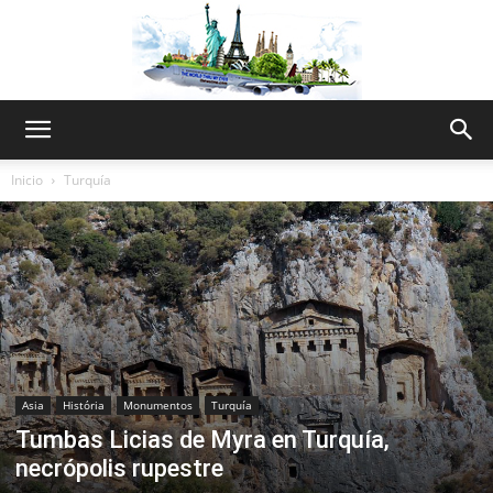
The
Inicio
Turquía
World
Thru
Asia
História
Monumentos
Turquía
Tumbas Licias de Myra en Turquía,
My
necrópolis rupestre