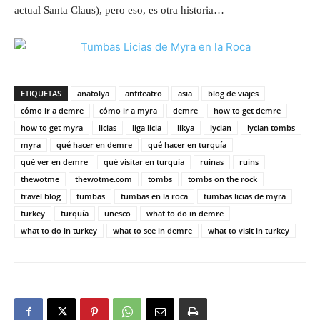
actual Santa Claus), pero eso, es otra historia…
ETIQUETAS
anatolya
anfiteatro
asia
blog de viajes
cómo ir a demre
cómo ir a myra
demre
how to get demre
how to get myra
licias
liga licia
likya
lycian
lycian tombs
myra
qué hacer en demre
qué hacer en turquía
qué ver en demre
qué visitar en turquía
ruinas
ruins
thewotme
thewotme.com
tombs
tombs on the rock
travel blog
tumbas
tumbas en la roca
tumbas licias de myra
turkey
turquía
unesco
what to do in demre
what to do in turkey
what to see in demre
what to visit in turkey