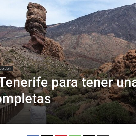
Thru
My
descubrir
Tenerife para tener un
Eyes
ompletas