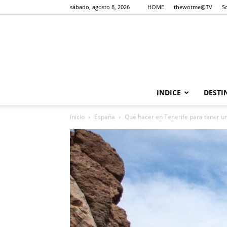
sábado, agosto 8, 2026
HOME
thewotme@TV
S
INDICE
DESTI
Inicio
España
Qué hacer en Tenerife para tener u