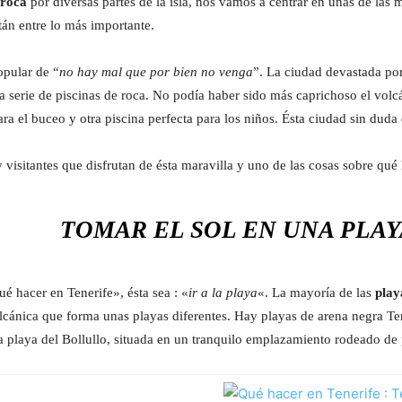
 roca
por diversas partes de la isla, nos vamos a centrar en unas de las
stán entre lo más importante.
opular de “
no hay mal que por bien no venga
”. La ciudad devastada por
a serie de piscinas de roca. No podía haber sido más caprichoso el vol
ara el buceo y otra piscina perfecta para los niños. Ésta ciudad sin duda 
 visitantes que disfrutan de ésta maravilla y uno de las cosas sobre qué 
TOMAR EL SOL EN UNA PLA
é hacer en Tenerife», ésta sea : «
ir a la playa
«. La mayoría de las
play
lcánica que forma unas playas diferentes. Hay playas de arena negra Ten
 la playa del Bollullo, situada en un tranquilo emplazamiento rodeado de