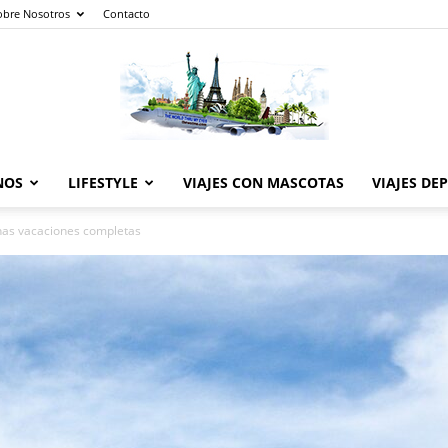
obre Nosotros
Contacto
NOS
LIFESTYLE
VIAJES CON MASCOTAS
VIAJES DE
The
nas vacaciones completas
World