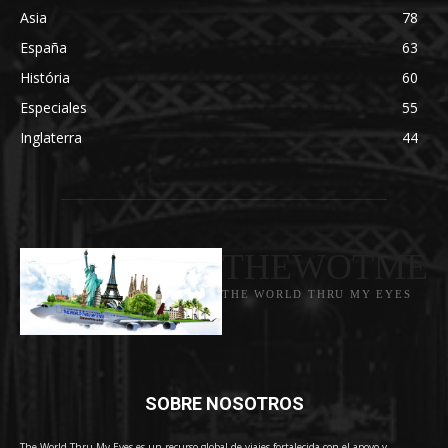
Asia
78
España
63
História
60
Especiales
55
Inglaterra
44
THEWOTME
THE WORLD THRU MY EYES
SOBRE NOSOTROS
The World Thru My Eyes es un recurso global de viajes fortalecida con el apoyo y