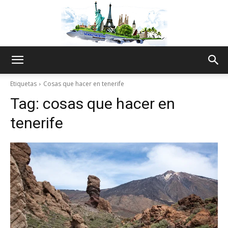
The
Etiquetas
Cosas que hacer en tenerife
Tag:
cosas que hacer en
World
tenerife
Thru
My