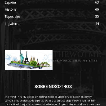
España
63
História
60
Especiales
55
Inglaterra
44
THEWOTME
THE WORLD THRU MY EYES
SOBRE NOSOTROS
The World Thru My Eyes es un recurso global de viajes fortalecida con el apoyo y
conocimiento de cientos de expertos locales que en cada viaje y experiencia nos han
transmitido lo mejor de cada comunidad o lugar. Proporcionándonos el mejor valor para