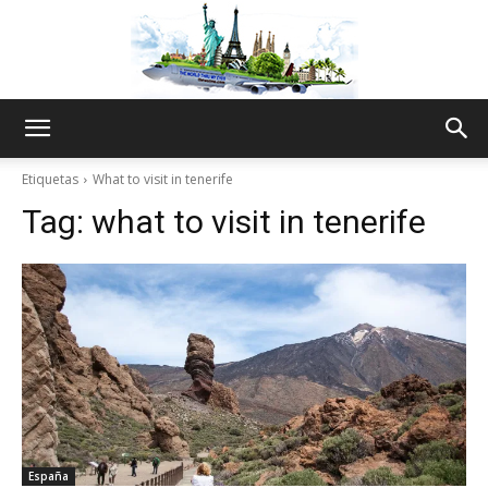
The
Etiquetas
What to visit in tenerife
Tag:
what to visit in tenerife
World
Thru
My
España