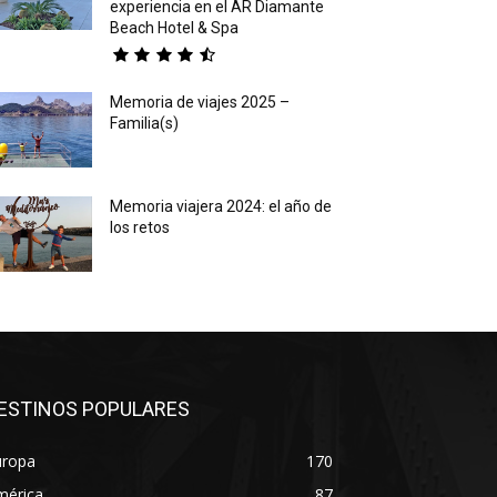
experiencia en el AR Diamante
Beach Hotel & Spa
Memoria de viajes 2025 –
Familia(s)
Memoria viajera 2024: el año de
los retos
ESTINOS POPULARES
uropa
170
mérica
87