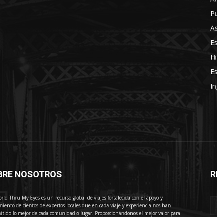
Pu
As
E
Hi
Es
In
BRE NOSOTROS
R
E
rld Thru My Eyes es un recurso global de viajes fortalecida con el apoyo y
miento de cientos de expertos locales que en cada viaje y experiencia nos han
itido lo mejor de cada comunidad o lugar. Proporcionándonos el mejor valor para