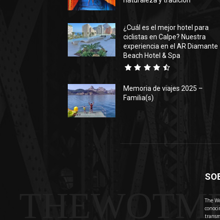
naturaleza y tradición
¿Cuál es el mejor hotel para
ciclistas en Calpe? Nuestra
experiencia en el AR Diamante
Beach Hotel & Spa
Memoria de viajes 2025 –
Familia(s)
SO
THEWOTM
The Wo
conoci
transm