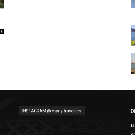
Thru
5
My
Eyes
D
INSTAGRAM @ many travellers
E
A