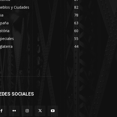
eblos y Ciudades
82
ia
78
spaña
63
stória
60
peciales
55
glaterra
44
EDES SOCIALES