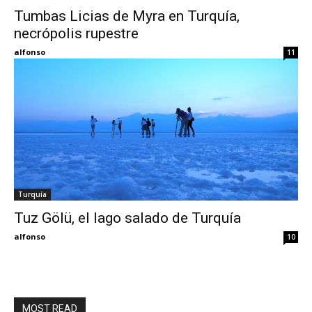
Tumbas Licias de Myra en Turquía,
necrópolis rupestre
Eyes
alfonso
11
Turquía
Tuz Gölü, el lago salado de Turquía
alfonso
10
MOST READ