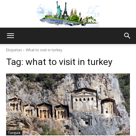
The
Etiquetas
What to visit in turkey
Tag:
what to visit in turkey
World
Thru
My
Turquía