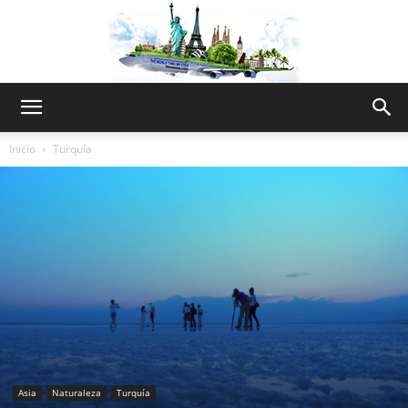
The
Inicio
Turquía
World
Thru
My
Asia
Naturaleza
Turquía