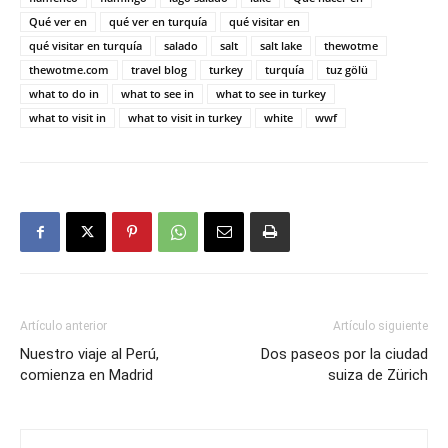
Qué ver en
qué ver en turquía
qué visitar en
qué visitar en turquía
salado
salt
salt lake
thewotme
thewotme.com
travel blog
turkey
turquía
tuz gölü
what to do in
what to see in
what to see in turkey
what to visit in
what to visit in turkey
white
wwf
Artículo anterior
Artículo siguiente
Nuestro viaje al Perú,
Dos paseos por la ciudad
comienza en Madrid
suiza de Zürich