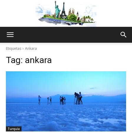
The
Etiquetas
Ankara
Tag:
ankara
World
Thru
My
Turquía