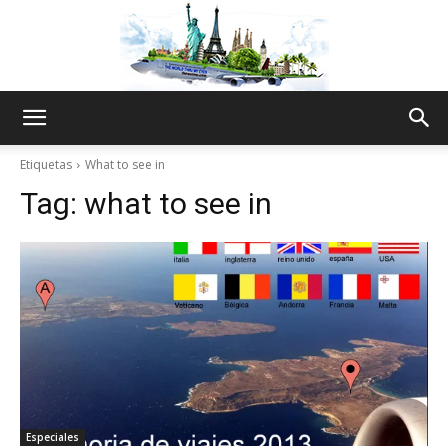
The
Etiquetas
What to see in
Tag:
what to see in
World
Thru
My
Especiales