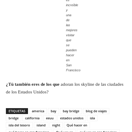
increíble
y
una
de
las
mejores
visitar
que
se
pueden
hacer
en
San
Francisco
¿Tú también eres de los que
adoran los skyline de las ciudades
de los Estados Unidos?
ETIQUETAS
america
bay
bay bridge
blog de viajes
bridge
california
eeuu
estados unidos
isla
isla del tesoro
island
night
Qué hacer en