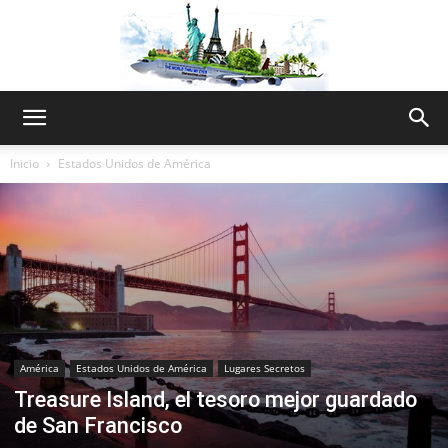
The
Inicio
Estados Unidos de América
World
Thru
América
Estados Unidos de América
Lugares Secretos
Treasure Island, el tesoro mejor guardado
My
de San Francisco