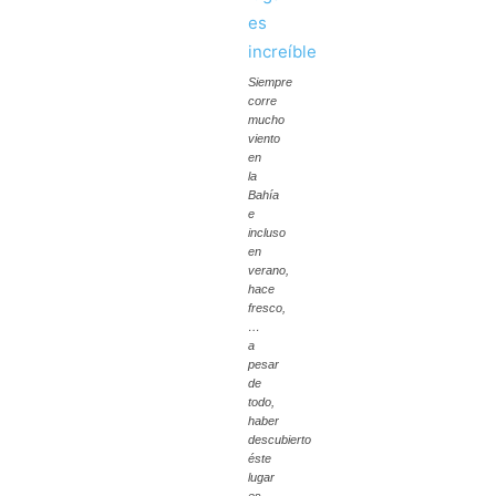
Siempre
corre
mucho
viento
en
la
Bahía
e
incluso
en
verano,
hace
fresco,
…
a
pesar
de
todo,
haber
descubierto
éste
lugar
es