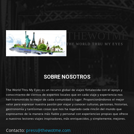
THEWOTME
THE WORLD THRU MY EYES
SOBRE NOSOTROS
The World Thru My Eyes es un recurso global de viajes fortalecida con el apoyo y
conocimiento de cientos de expertos locales que en cada viaje y experiencia nos
han transmitido lo mejor de cada comunidad o lugar. Proporcionándonos el mejor
valor para expresar nuestra pasión por viajar y conocer culturas, personas, historias,
gastronomía y tantísimas cosas que nos ha regalado cada rincón del mundo que
expresamos de la manera más fiable y personal con experiencias propias que ofrece
a nuestros lectores viajes inspiradores, más enriquecidos, y simplemente, mejores.
Contacto:
press@thewotme.com