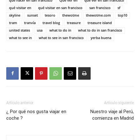
qué hacer en san francisco
Qué ver en
qué ver en san francisco
qué visitar en
qué visitar en san francisco
san francisco
sf
skyline
sunset
tesoro
thewotme
thewotme.com
top10
tram
tranvía
travel blog
treasure
treasure island
united states
usa
what to do in
what to do in san francisco
what to see in
what to see in san francisco
yerba buena
Artículo anterior
Artículo siguiente
¿ Por qué nos gusta viajar en
Nuestro viaje al Perú,
coche ?
comienza en Madrid