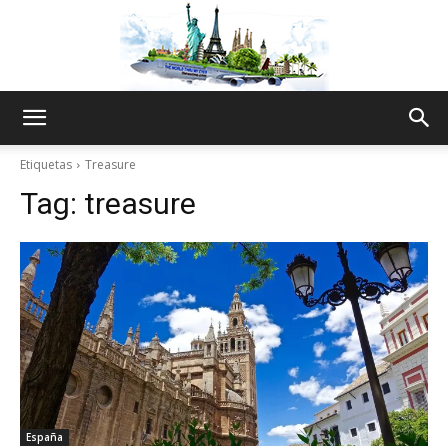
The
Etiquetas
Treasure
Tag:
treasure
World
Thru
My
España