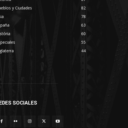
eblos y Ciudades
82
ia
78
spaña
63
stória
60
peciales
55
glaterra
44
EDES SOCIALES