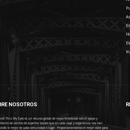
Pu
As
E
Hi
Es
In
BRE NOSOTROS
R
E
rld Thru My Eyes es un recurso global de viajes fortalecida con el apoyo y
miento de cientos de expertos locales que en cada viaje y experiencia nos han
itido lo mejor de cada comunidad o lugar. Proporcionándonos el mejor valor para