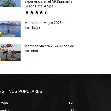
experiencia en el AR Diamante
Beach Hotel & Spa
Memoria de viajes 2025 –
Familia(s)
Memoria viajera 2024: el año de
los retos
ESTINOS POPULARES
uropa
170
mérica
87