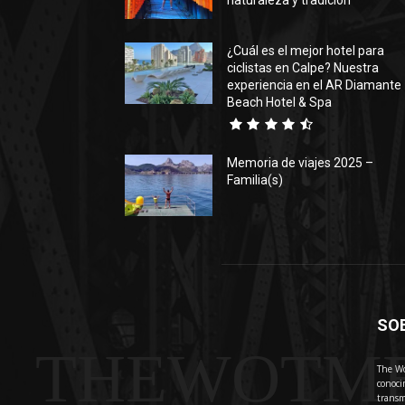
naturaleza y tradición
¿Cuál es el mejor hotel para
ciclistas en Calpe? Nuestra
experiencia en el AR Diamante
Beach Hotel & Spa
Memoria de viajes 2025 –
Familia(s)
SO
THEWOTM
The Wo
conoci
transm