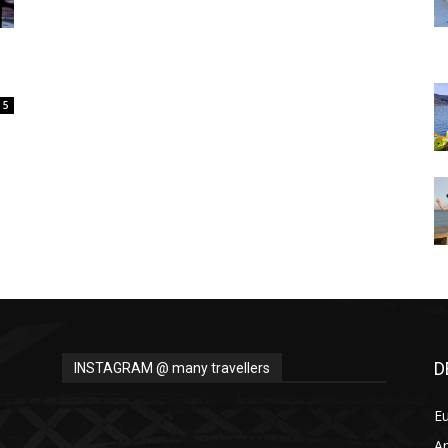
Thru
5
My
Eyes
D
INSTAGRAM @ many travellers
E
A