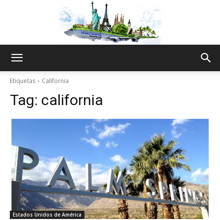
The
Etiquetas
California
Tag:
california
World
Thru
My
Estados Unidos de América