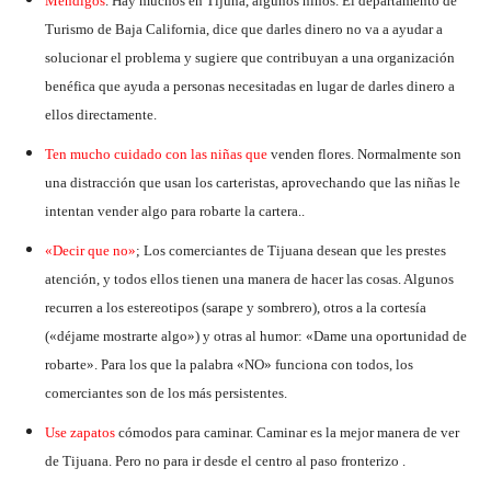
Mendigos
. Hay muchos en Tijuna, algunos niños. El departamento de
Turismo de Baja California, dice que darles dinero no va a ayudar a
solucionar el problema y sugiere que contribuyan a una organización
benéfica que ayuda a personas necesitadas en lugar de darles dinero a
ellos directamente.
Ten mucho cuidado con las niñas que
venden flores. Normalmente son
una distracción que usan los carteristas, aprovechando que las niñas le
intentan vender algo para robarte la cartera..
«Decir que no»
; Los comerciantes de Tijuana desean que les prestes
atención, y todos ellos tienen una manera de hacer las cosas. Algunos
recurren a los estereotipos (sarape y sombrero), otros a la cortesía
(«déjame mostrarte algo») y otras al humor: «Dame una oportunidad de
robarte». Para los que la palabra «NO» funciona con todos, los
comerciantes son de los más persistentes.
Use zapatos
cómodos para caminar. Caminar es la mejor manera de ver
de Tijuana. Pero no para ir desde el centro al paso fronterizo .