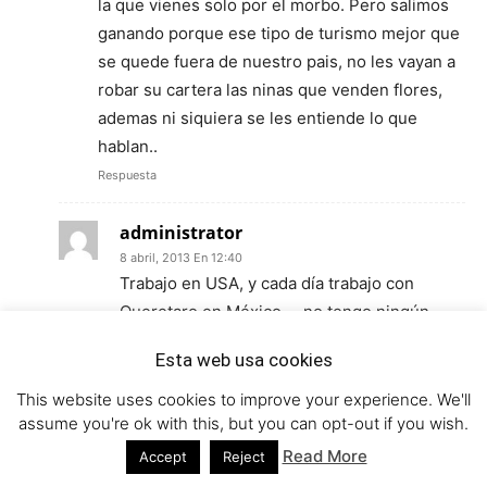
la que vienes solo por el morbo. Pero salimos
ganando porque ese tipo de turismo mejor que
se quede fuera de nuestro pais, no les vayan a
robar su cartera las ninas que venden flores,
ademas ni siquiera se les entiende lo que
hablan..
Respuesta
administrator
8 abril, 2013 En 12:40
Trabajo en USA, y cada día trabajo con
Queretaro en México … no tengo ningún
problema con ustedes. Y cuando estoy en
Esta web usa cookies
México gasto como el que más … mi
empresa (española) prefirió llevarse el
This website uses cookies to improve your experience. We'll
assume you're ok with this, but you can opt-out if you wish.
trabajo a México que a USA para proyectos
en USA … hay compromisos y hermandad
Read More
Accept
Reject
que hacen que hagamos éstas cosas.