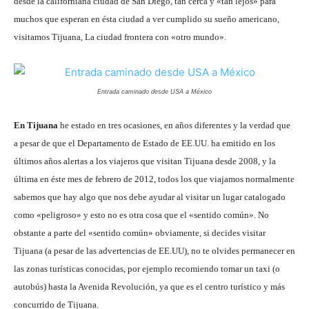
desde la californiana ciudad de San Diego, tan cerca y «tan lejos» para
muchos que esperan en ésta ciudad a ver cumplido su sueño americano,
visitamos Tijuana, La ciudad frontera con «otro mundo».
Entrada caminado desde USA a México
En Tijuana
he estado en tres ocasiones, en años diferentes y la verdad que
a pesar de que el Departamento de Estado de EE.UU. ha emitido en los
últimos años alertas a los viajeros que visitan Tijuana desde 2008, y la
última en éste mes de febrero de 2012, todos los que viajamos normalmente
sabemos que hay algo que nos debe ayudar al visitar un lugar catalogado
como «peligroso» y esto no es otra cosa que el «sentido común». No
obstante a parte del «sentido común» obviamente, si decides visitar
Tijuana (a pesar de las advertencias de EE.UU), no te olvides permanecer en
las zonas turísticas conocidas, por ejemplo recomiendo tomar un taxi (o
autobús) hasta la Avenida Revolución, ya que es el centro turístico y más
concurrido de Tijuana.