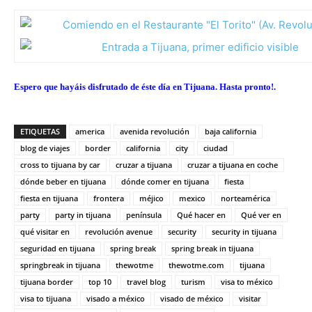
Espero que hayáis disfrutado de éste día en Tijuana. Hasta pronto!.
ETIQUETAS
america
avenida revolución
baja california
blog de viajes
border
california
city
ciudad
cross to tijuana by car
cruzar a tijuana
cruzar a tijuana en coche
dónde beber en tijuana
dónde comer en tijuana
fiesta
fiesta en tijuana
frontera
méjico
mexico
norteamérica
party
party in tijuana
península
Qué hacer en
Qué ver en
qué visitar en
revolución avenue
security
security in tijuana
seguridad en tijuana
spring break
spring break in tijuana
springbreak in tijuana
thewotme
thewotme.com
tijuana
tijuana border
top 10
travel blog
turism
visa to méxico
visa to tijuana
visado a méxico
visado de méxico
visitar