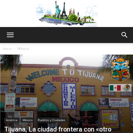
The
Inicio
México
World
Thru
My
América
México
Pueblos y Ciudades
Tijuana, La ciudad frontera con «otro