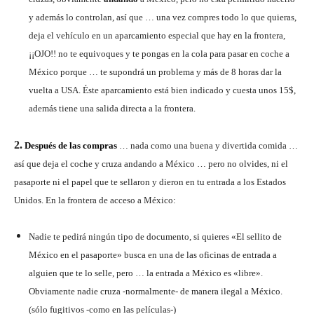
y además lo controlan, así que … una vez compres todo lo que quieras,
deja el vehículo en un aparcamiento especial que hay en la frontera,
¡¡OJO!! no te equivoques y te pongas en la cola para pasar en coche a
México porque … te supondrá un problema y más de 8 horas dar la
vuelta a USA. Éste aparcamiento está bien indicado y cuesta unos 15$,
además tiene una salida directa a la frontera.
2.
Después de las compras
… nada como una buena y divertida comida …
así que deja el coche y cruza andando a México … pero no olvides, ni el
pasaporte ni el papel que te sellaron y dieron en tu entrada a los Estados
Unidos. En la frontera de acceso a México:
Nadie te pedirá ningún tipo de documento, si quieres «El sellito de
México en el pasaporte» busca en una de las oficinas de entrada a
alguien que te lo selle, pero … la entrada a México es «libre».
Obviamente nadie cruza -normalmente- de manera ilegal a México.
(sólo fugitivos -como en las películas-)