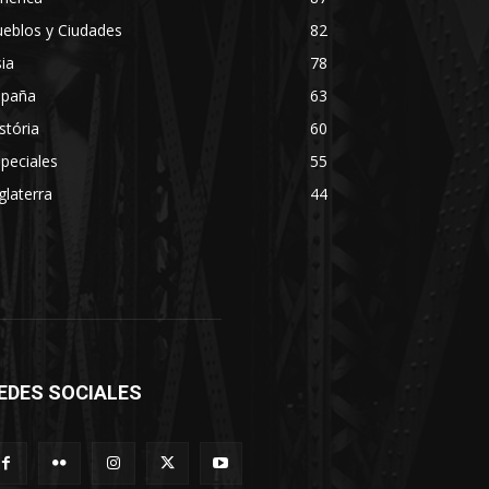
eblos y Ciudades
82
ia
78
spaña
63
stória
60
peciales
55
glaterra
44
EDES SOCIALES