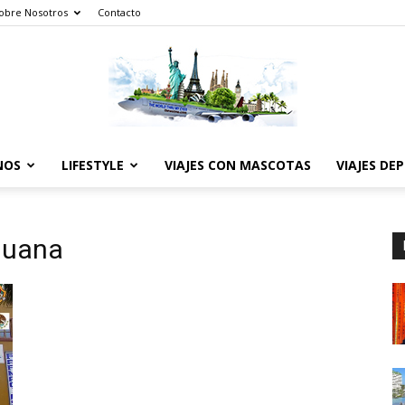
obre Nosotros
Contacto
NOS
LIFESTYLE
VIAJES CON MASCOTAS
VIAJES DE
The
juana
World