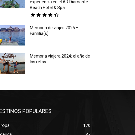
experiencia en el AR Diamante
Beach Hotel & Spa
Memoria de viajes 2025 –
Familia(s)
Memoria viajera 2024: el año de
los retos
ESTINOS POPULARES
uropa
170
mérica
87