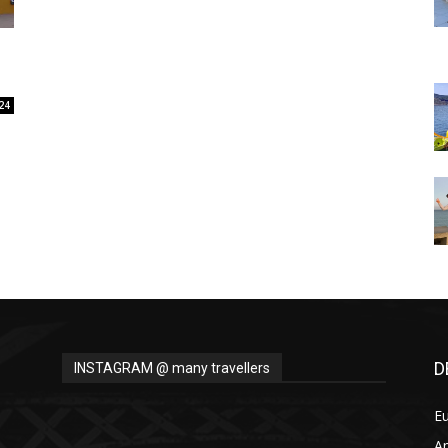
Thru
24
My
Eyes
D
INSTAGRAM @ many travellers
E
A