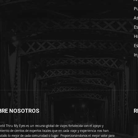
Pu
As
E
Hi
Es
In
BRE NOSOTROS
R
E
rld Thru My Eyes es un recurso global de viajes fortalecida con el apoyo y
miento de cientos de expertos locales que en cada viaje y experiencia nos han
itido lo mejor de cada comunidad o lugar. Proporcionándonos el mejor valor para