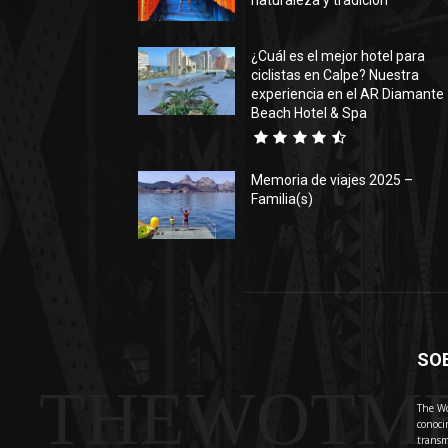
naturaleza y tradición
¿Cuál es el mejor hotel para
ciclistas en Calpe? Nuestra
experiencia en el AR Diamante
Beach Hotel & Spa
Memoria de viajes 2025 –
Familia(s)
SO
THEWOTM
The Wo
conoci
transm