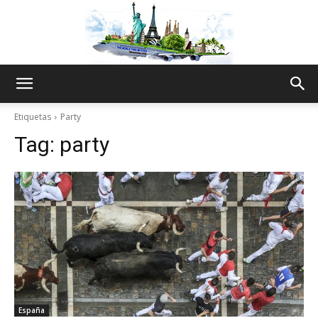
The
Etiquetas
Party
Tag:
party
World
Thru
My
España