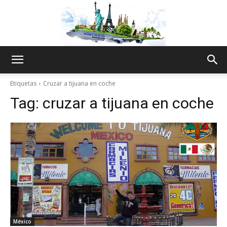
The
Etiquetas
Cruzar a tijuana en coche
Tag:
cruzar a tijuana en coche
World
Thru
My
México