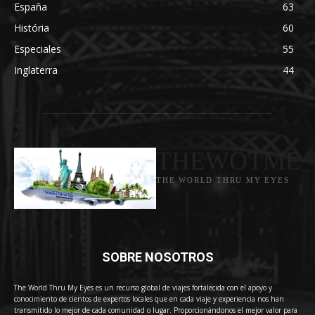
España
63
História
60
Especiales
55
Inglaterra
44
THEWOTME
THE WORLD THRU MY EYES
SOBRE NOSOTROS
The World Thru My Eyes es un recurso global de viajes fortalecida con el apoyo y
conocimiento de cientos de expertos locales que en cada viaje y experiencia nos han
transmitido lo mejor de cada comunidad o lugar. Proporcionándonos el mejor valor para