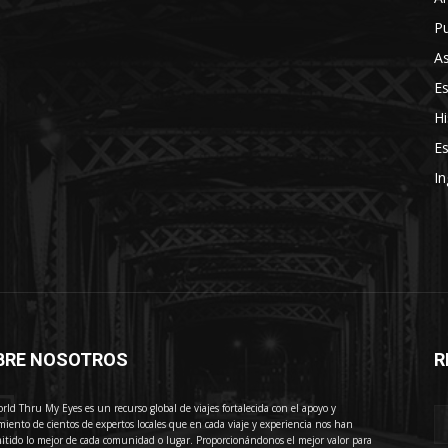
Pu
As
E
Hi
Es
In
BRE NOSOTROS
R
E
rld Thru My Eyes es un recurso global de viajes fortalecida con el apoyo y
miento de cientos de expertos locales que en cada viaje y experiencia nos han
itido lo mejor de cada comunidad o lugar. Proporcionándonos el mejor valor para