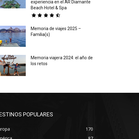
experiencia en el AR Diamante
Beach Hotel & Spa
Memoria de viajes 2025 –
Familia(s)
Memoria viajera 2024: el año de
los retos
ESTINOS POPULARES
uropa
170
mérica
87