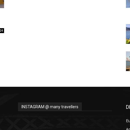
Thru
24
My
Eyes
D
INSTAGRAM @ many travellers
E
A