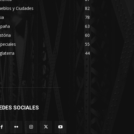
eblos y Ciudades
82
ia
78
spaña
63
stória
60
peciales
55
glaterra
44
EDES SOCIALES