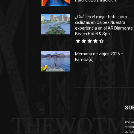
naturaleza y tradición
¿Cuál es el mejor hotel para
ciclistas en Calpe? Nuestra
experiencia en el AR Diamante
Beach Hotel & Spa
Memoria de viajes 2025 –
Familia(s)
SO
THEWOTM
The Wo
conoci
transm