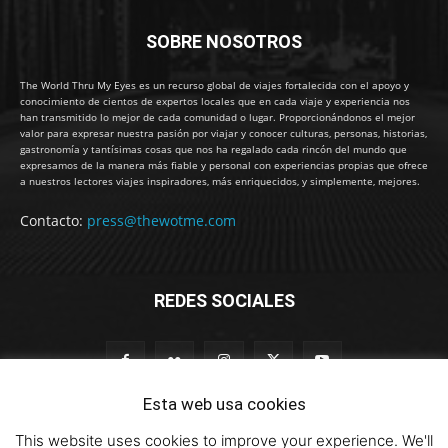
SOBRE NOSOTROS
The World Thru My Eyes es un recurso global de viajes fortalecida con el apoyo y
conocimiento de cientos de expertos locales que en cada viaje y experiencia nos
han transmitido lo mejor de cada comunidad o lugar. Proporcionándonos el mejor
valor para expresar nuestra pasión por viajar y conocer culturas, personas, historias,
gastronomía y tantísimas cosas que nos ha regalado cada rincón del mundo que
expresamos de la manera más fiable y personal con experiencias propias que ofrece
a nuestros lectores viajes inspiradores, más enriquecidos, y simplemente, mejores.
Contacto:
press@thewotme.com
REDES SOCIALES
Esta web usa cookies
This website uses cookies to improve your experience. We'll