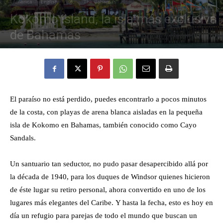
América
English
lujo
The Bahamas
Kokomo island, la isla más exclusiva
Eyes
de Bahamas
4 enero, 2024
1573
0
El paraíso no está perdido, puedes encontrarlo a pocos minutos
de la costa, con playas de arena blanca aisladas en la pequeña
isla de Kokomo en Bahamas, también conocido como Cayo
Sandals.
Un santuario tan seductor, no pudo pasar desapercibido allá por
la década de 1940, para los duques de Windsor quienes hicieron
de éste lugar su retiro personal, ahora convertido en uno de los
lugares más elegantes del Caribe. Y hasta la fecha, esto es hoy en
día un refugio para parejas de todo el mundo que buscan un