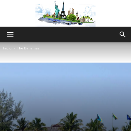
The
Inicio
The Bahamas
World
Thru
My