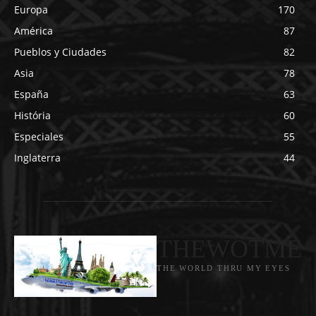
Europa
170
América
87
Pueblos y Ciudades
82
Asia
78
España
63
História
60
Especiales
55
Inglaterra
44
THEWOTME
THE WORLD THRU MY EYES