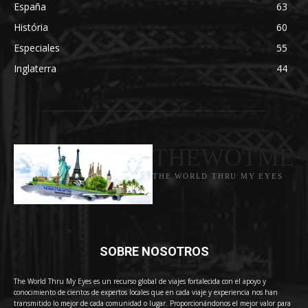
España
63
História
60
Especiales
55
Inglaterra
44
THEWOTME
THE WORLD THRU MY EYES
SOBRE NOSOTROS
The World Thru My Eyes es un recurso global de viajes fortalecida con el apoyo y
conocimiento de cientos de expertos locales que en cada viaje y experiencia nos han
transmitido lo mejor de cada comunidad o lugar. Proporcionándonos el mejor valor para