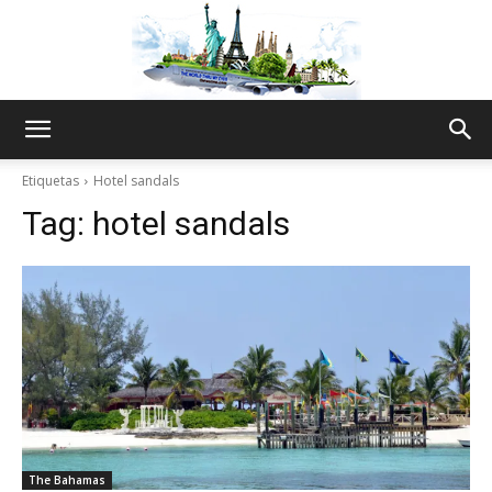
The
Etiquetas
Hotel sandals
Tag:
hotel sandals
World
Thru
My
The Bahamas