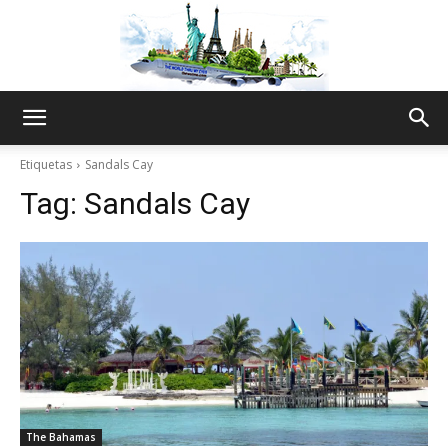
The
Etiquetas
Sandals Cay
Tag:
Sandals Cay
World
Thru
My
The Bahamas