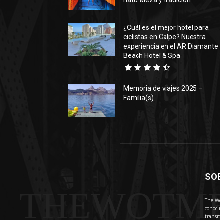
naturaleza y tradición
¿Cuál es el mejor hotel para
ciclistas en Calpe? Nuestra
experiencia en el AR Diamante
Beach Hotel & Spa
Memoria de viajes 2025 –
Familia(s)
SO
THEWOTM
The Wo
conoci
transm