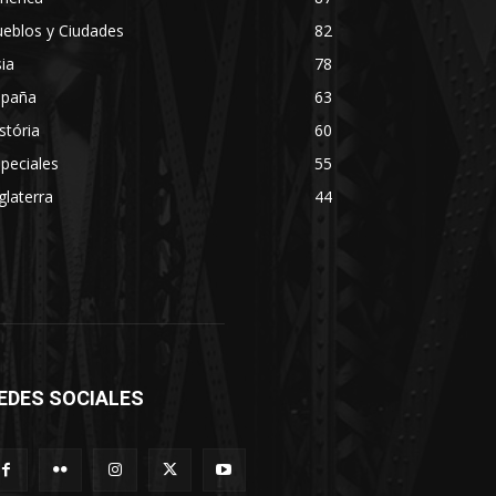
eblos y Ciudades
82
ia
78
spaña
63
stória
60
peciales
55
glaterra
44
EDES SOCIALES