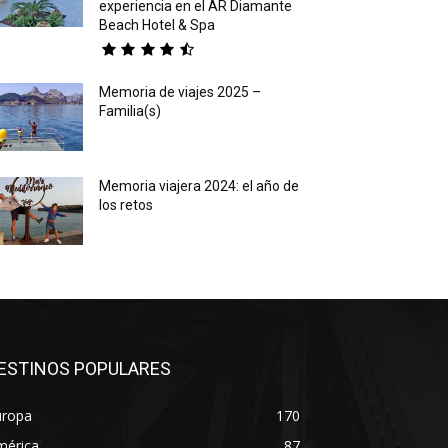
experiencia en el AR Diamante
Beach Hotel & Spa
Memoria de viajes 2025 –
Familia(s)
Memoria viajera 2024: el año de
los retos
ESTINOS POPULARES
uropa
170
mérica
87