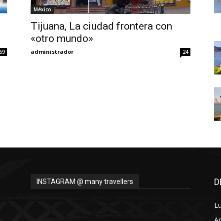
Thru
México
Tijuana, La ciudad frontera con
«otro mundo»
administrador
69
24
My
Eyes
D
INSTAGRAM @ many travellers
E
A