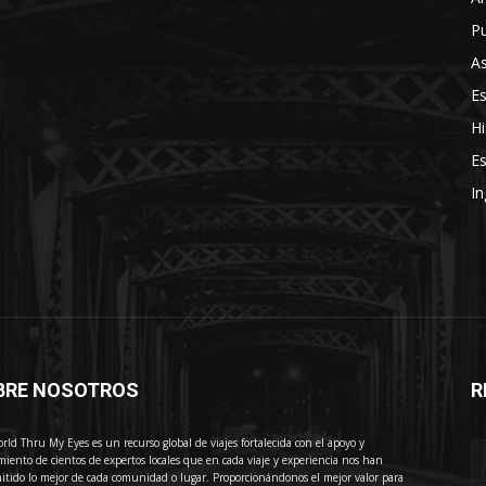
Pu
As
E
Hi
Es
In
BRE NOSOTROS
R
E
rld Thru My Eyes es un recurso global de viajes fortalecida con el apoyo y
miento de cientos de expertos locales que en cada viaje y experiencia nos han
itido lo mejor de cada comunidad o lugar. Proporcionándonos el mejor valor para