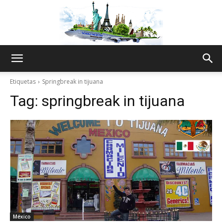
The
Etiquetas
Springbreak in tijuana
Tag:
springbreak in tijuana
World
Thru
My
México