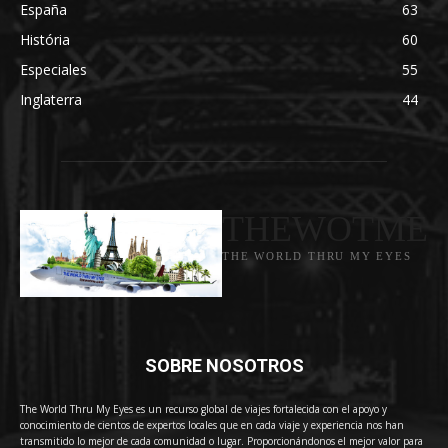
España
63
História
60
Especiales
55
Inglaterra
44
THEWOTME
THE WORLD THRU MY EYES
SOBRE NOSOTROS
The World Thru My Eyes es un recurso global de viajes fortalecida con el apoyo y
conocimiento de cientos de expertos locales que en cada viaje y experiencia nos han
transmitido lo mejor de cada comunidad o lugar. Proporcionándonos el mejor valor para