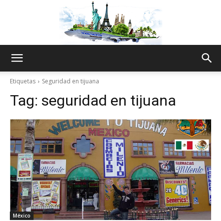
The
Etiquetas
Seguridad en tijuana
Tag:
seguridad en tijuana
World
Thru
My
México