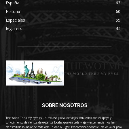
España
63
História
60
Especiales
55
Inglaterra
44
THEWOTME
THE WORLD THRU MY EYES
SOBRE NOSOTROS
The World Thru My Eyes es un recurso global de viajes fortalecida con el apoyo y
conocimiento de cientos de expertos locales que en cada viaje y experiencia nos han
transmitido lo mejor de cada comunidad o lugar. Proporcionándonos el mejor valor para