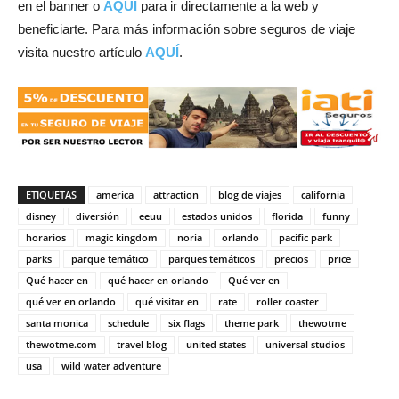
en el banner o
AQUÍ
para ir directamente a la web y
beneficiarte. Para más información sobre seguros de viaje
visita nuestro artículo
AQUÍ
.
ETIQUETAS
america
attraction
blog de viajes
california
disney
diversión
eeuu
estados unidos
florida
funny
horarios
magic kingdom
noria
orlando
pacific park
parks
parque temático
parques temáticos
precios
price
Qué hacer en
qué hacer en orlando
Qué ver en
qué ver en orlando
qué visitar en
rate
roller coaster
santa monica
schedule
six flags
theme park
thewotme
thewotme.com
travel blog
united states
universal studios
usa
wild water adventure