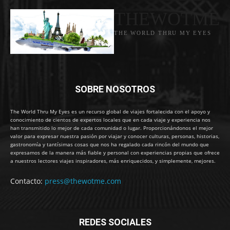
THEWOTME
THE WORLD THRU MY EYES
SOBRE NOSOTROS
The World Thru My Eyes es un recurso global de viajes fortalecida con el apoyo y
conocimiento de cientos de expertos locales que en cada viaje y experiencia nos
han transmitido lo mejor de cada comunidad o lugar. Proporcionándonos el mejor
valor para expresar nuestra pasión por viajar y conocer culturas, personas, historias,
gastronomía y tantísimas cosas que nos ha regalado cada rincón del mundo que
expresamos de la manera más fiable y personal con experiencias propias que ofrece
a nuestros lectores viajes inspiradores, más enriquecidos, y simplemente, mejores.
Contacto:
press@thewotme.com
REDES SOCIALES