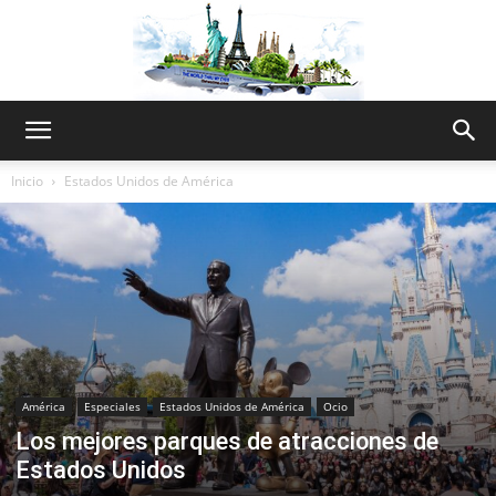
The
Inicio
Estados Unidos de América
World
Thru
América
Especiales
Estados Unidos de América
Ocio
Los mejores parques de atracciones de
My
Estados Unidos