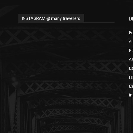
D
INSTAGRAM @ many travellers
E
A
Pu
As
E
Hi
Es
In