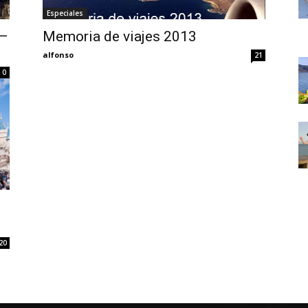
Thru
Especiales
 –
Memoria de viajes 2013
alfonso
21
0
My
Eyes
20