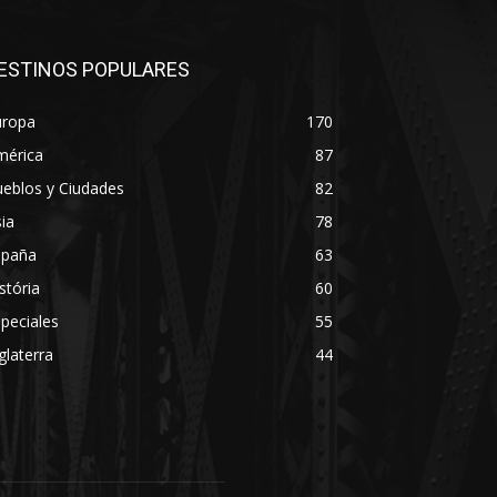
ESTINOS POPULARES
uropa
170
mérica
87
eblos y Ciudades
82
ia
78
spaña
63
stória
60
peciales
55
glaterra
44